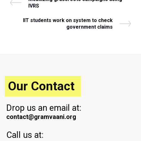
Post
r
IVRS
navigation
e
v
N
IIT students work on system to check
i
e
government claims
o
x
u
t
s
P
P
o
o
s
s
t
t
Our Contact
Drop us an email at:
contact@gramvaani.org
Call us at: