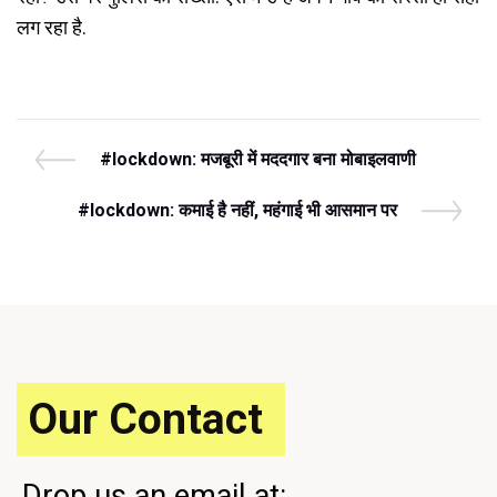
लग रहा है.
Post
P
#lockdown: मजबूरी में मददगार बना मोबाइलवाणी
r
navigation
e
N
#lockdown: कमाई है नहीं, महंगाई भी आसमान पर
v
e
i
x
o
t
u
P
s
o
P
s
o
t
s
Our Contact
t
Drop us an email at: